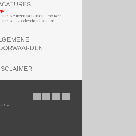
ACATURES
ge
ature Meubelmaker / interieurbouwer
ature werkvoorbereider/tekenaar
LGEMENE
OORWAARDEN
ISCLAIMER
urbouw