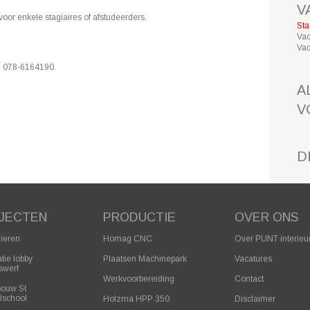
V
oor enkele stagiaires of afstudeerders.
Sta
Vac
Vac
l 078-6164190.
A
V
D
JECTEN
PRODUCTIE
OVER ONS
lieren
Homag CNC
Over PUNT interie
tie lobby
Plaatsen Machinepark
Vacatures
swerf
Werkvoorbereiding
Contact
ouw St
lschool
Holzma HPP 350
Disclaimer