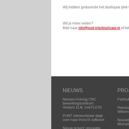
Wij hebben gedurende het studiejaar plek v
Wil je meer weten?
Mail naar
info@punt-interieurbouw.nl
of be
NIEUWS
PRO
Nieuwe Homag CNC
Particu
bewerkingscentrum
Venture 114L met FLEX5
Renova
Willem
PUNT interieurbouw stapt
over naar Imos IX software
Nieuwb
Michaë
Nieuw project: renovatie