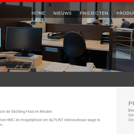
HOME
NIEUWS
PROJECTEN
PRODU
P
Bed
voor de Stichting Hout en Meubel.
Ges
het HMC de mogelijkheid om bij PUNT interieurbouw stage te
On
en.